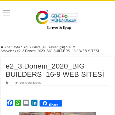
Ana Sayfa
/
Big Builders (4-5 Yaşlar İçin) STEM
Atölyeleri
/
e2_3.Donem_2020_BIG BUILDERS_16-9 WEB SİTESİ
e2_3.Donem_2020_BIG
BUILDERS_16-9 WEB SİTESİ
163 Görüntüleme
.
F
W
E
L
Share
a
h
m
i
c
a
a
n