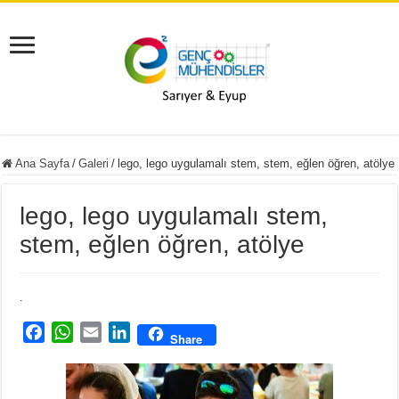
Ana Sayfa
/
Galeri
/
lego, lego uygulamalı stem, stem, eğlen öğren, atölye
lego, lego uygulamalı stem,
stem, eğlen öğren, atölye
.
F
W
E
L
Share
a
h
m
i
c
a
a
n
e
t
i
k