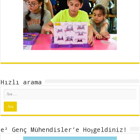
b
s
l
e
o
A
d
o
p
I
k
p
n
Hızlı arama
e² Genç Mühendisler’e Hoşgeldiniz!