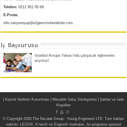
Telefon:
0212 951 05 69
E-Posta:
info.sariyereyup@e2gencmuhendisler.com
İş Başvurusu
İstanbul Avrupa Yakası’nda çalışacak eğitmenler
arıyoruz!
|
Kişisel Verilerin Korunması | Mesafeli Satış Sözleşmesi | Şartlar ve İade
Koşulları
© Copyright 2020 The Decade Group - Young Engineers LTD. Tüm hakları
saklıdır. LEGO®, K’nex® ve Engino® markaları, bu programa sponsor