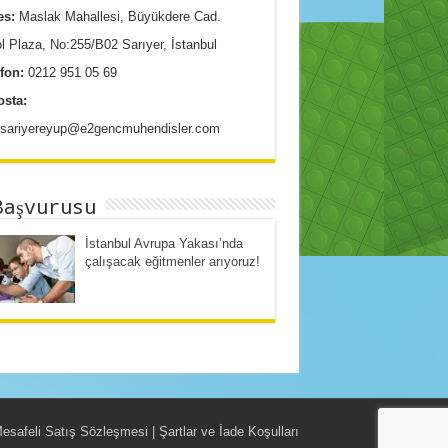
es:
Maslak Mahallesi, Büyükdere Cad.
l Plaza, No:255/B02 Sarıyer, İstanbul
efon:
0212 951 05 69
osta:
o.sariyereyup@e2gencmuhendisler.com
Başvurusu
İstanbul Avrupa Yakası’nda
çalışacak eğitmenler arıyoruz!
Mesafeli Satış Sözleşmesi | Şartlar ve İade Koşulları