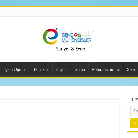
Eğlen Öğren
Etkinlikler
Bayilik
Galeri
Referanslarımız
SSS
Hı