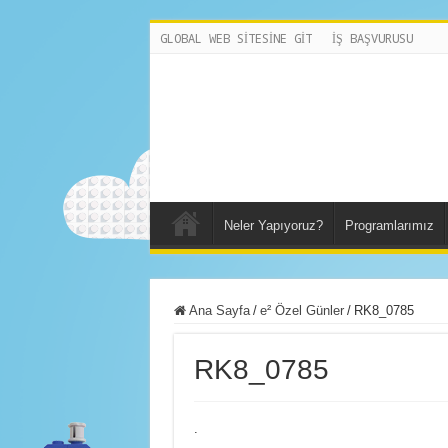
GLOBAL WEB SİTESİNE GİT
İŞ BAŞVURUSU
Neler Yapıyoruz?
Programlarımız
Ana Sayfa
/
e² Özel Günler
/
RK8_0785
RK8_0785
.