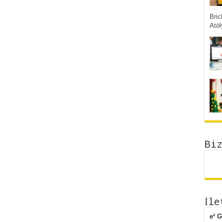
Bric
Atöl
Bi
İle
e² 