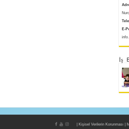
Adr
Nuro
Tel
E-P
inf
İş 
|
Kişisel Verilerin Korunması | 