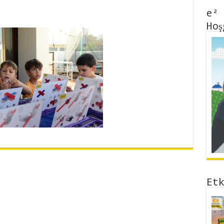
e²
Hoş
Et