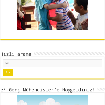
o
A
d
o
p
I
k
p
n
Hızlı arama
e² Genç Mühendisler’e Hoşgeldiniz!