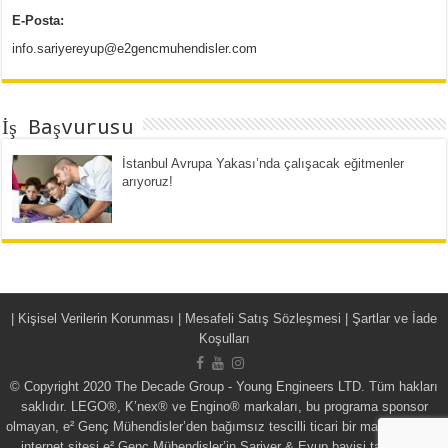
E-Posta:
info.sariyereyup@e2gencmuhendisler.com
İş Başvurusu
İstanbul Avrupa Yakası’nda çalışacak eğitmenler
arıyoruz!
|
Kişisel Verilerin Korunması | Mesafeli Satış Sözleşmesi | Şartlar ve İade
Koşulları
© Copyright 2020 The Decade Group - Young Engineers LTD. Tüm hakları
saklıdır. LEGO®, K’nex® ve Engino® markaları, bu programa sponsor
olmayan, e² Genç Mühendisler’den bağımsız tescilli ticari bir markadır. • Bu
internet sitesi e² Genç Mühendisler’in Sariyer & Eyup bayisi tarafından