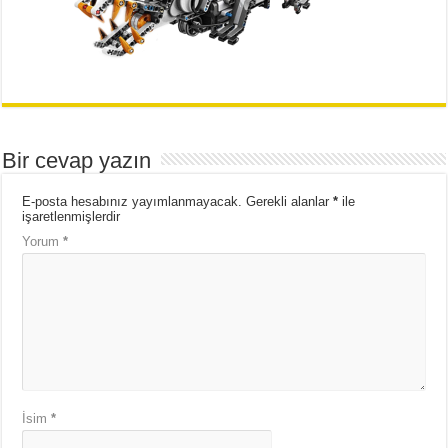
o
A
d
o
p
I
k
p
n
Bir cevap yazın
E-posta hesabınız yayımlanmayacak.
Gerekli alanlar
*
ile
işaretlenmişlerdir
Yorum
*
İsim
*